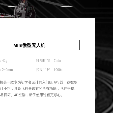
Mini微型无人机
42g
续航时间：7min
240mm
控制半径：1000m
无人机是一款专为初学者设计的入门级飞行器，该微型
计小巧，具备飞行器该有的所有功能，飞行平稳、
易损坏、4D空翻，新手使用过程更顺心。