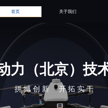
首页
关于我们
动力（北京）技
拼 搏 创 新 开 拓 实 干