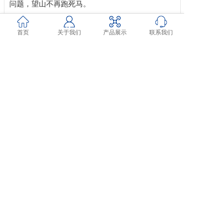
问题，望山不再跑死马。
解决山区场景的建设、吊装、应急投放、重型
仪器勘探、救援等场景需求。
首页
关于我们
产品展示
联系我们
山区工程建设当中为了解决运输问题一直是个
难题，传统方式的人拉马驮的方式不止效率低，而
且危及人身安全。而使用直升机不只是成本高，还
要面对直升机起降场地要求高、作业距离远、山区
风向复杂，对飞行安全造成威胁等问题。针对目前
工程建设当中的组装件大多是设计在百公斤以下的
情况，
“飞月”系列无人直升机能很好的解决这一问