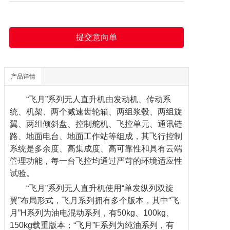
提交意向单
产品详情
“飞月”系列
无人
直升
机由发动机、传动系
统、机架、两个减速齿轮箱、两组浆
毂、两组旋
翼、两组倾斜盘、控制舵机、飞控单元、通讯链
路、地面电台、地面工作站等组成，其
飞行控制
系统是多余度、高集成度、高可靠性和具有云端
管理功能
，
每一台飞控均通过严苛的环境适应性
试验。
“飞月”系列无人直升机使用“单发纵列双旋
翼”布局形式，飞月系列拥有多个版本，其中“飞
月”H系列为油电混动系列，有50kg、100kg、
150kg载重版本；“飞月”F系列为纯油系列，有